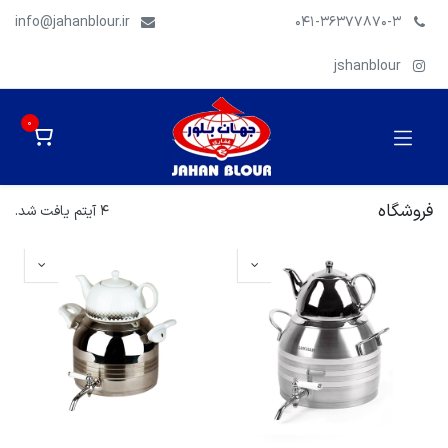
info@jahanblour.ir
041-36377870-3
jshanblour
0
فروشگاه
4 آیتم یافت شد.